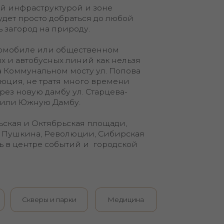
ных линий как нельзя
ном мосту ул. Попова
атя много времени
мбу ул. Старцева-
Дамбу.
брьская площади,
еволюции, Сибирская
обытий и городской
 парки
Медицина