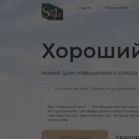
О доме
О доме
Планировки
Планировки
Акции
Акции
Хороший 
НОВЫЙ ДОМ ПОВЫШЕННОГО КЛАССА КОМФ
В тихом центре Перми по ул. Елькина, 12
Дом "Хороший Cтиль" — это больше, чем место для жизни,
это пространство, где каждая деталь говорит о вкусе и стиле 
пространство для вдохновения. Дом, который заряжает энер
жизнь ярче.
узнать цены
Квартиры от 5