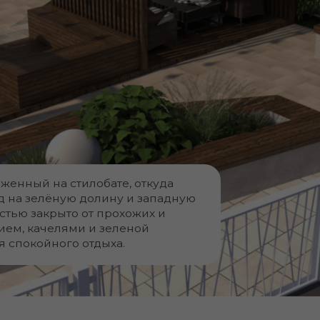
Детский городок с резиновым 
современным игровым оборудо
песочницей и так любимой малы
гнездом.
Для развития фантазии и мотор
есть меловая доска и бизиборд! 
удовольствием будет играть во 
новыми друзьями.