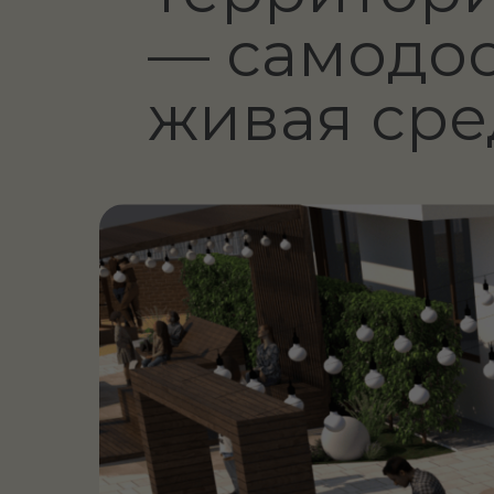
Собственный двор-патио, расположенный
открывается завораживающий вид на з
часть города. Пространство полностью з
машин. Лаунж-беседка с освещением, к
изгородью идеально подходит для спок