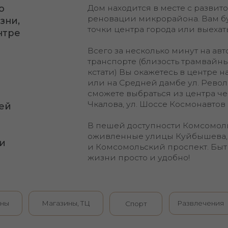
транспорте (близость трамвайных и автобус
кстати) Вы окажетесь в центре на Коммуналь
или на Средней дамбе ул. Революция, не тр
сможете выбраться из центра через новую да
Чкалова, ул. Шоссе Космонавтов или Южную 
В пешей доступности Комсомольская и Октя
оживленные улицы Куйбышева, Пушкина, Р
и Комсомольский проспект. Быть в центре с
жизни просто и удобно!
Магазины, ТЦ
Развлечения
Скверы и
Спорт