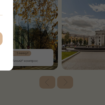
есто для разных форматов
мано до мелочей.