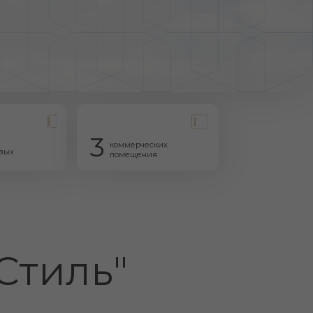
3
коммерческих
помещения
ль"
ктурой и зоне
добраться до любой
 природу.
ли общественном