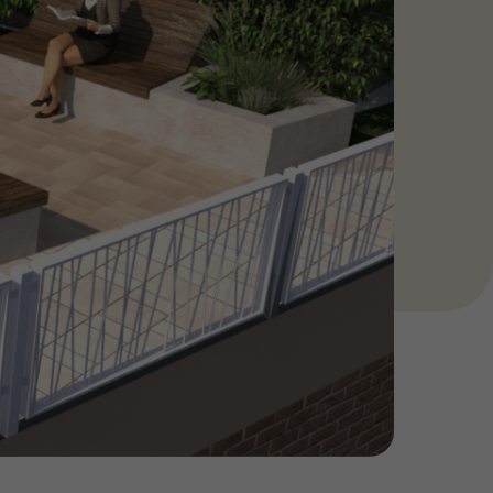
покрытием оснащен
ванием, большой
шнёй - качелью-
ики самых маленьких
Ваш ребенок с
дворе со своими