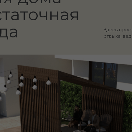
 на стилобате, откуда
елёную долину и западную
акрыто от прохожих и
ачелями и зеленой
ойного отдыха.