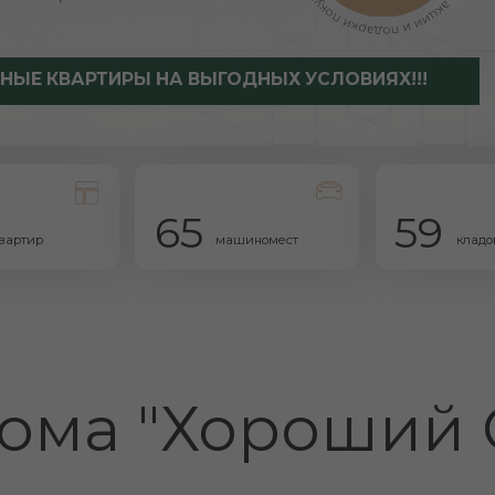
ВАРТИРЫ НА ВЫГОДНЫХ УСЛОВИЯХ!!!
65
59
машиномест
кладовых
ма "Хороший Сти
Дом находится в месте с развитой инфрастру
реновации микрорайона. Вам будет просто 
точки центра города или выехать загород на
Всего за несколько минут на автомобиле и