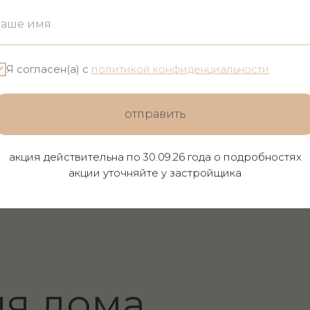
Я согласен(а) с
политикой конфиденциальности
 дома
отправить
аточная
акция действительна по 30.09.26 года о подробностях
а
акции уточняйте у застройщика
Здесь просто выбрать м
отдыха, ведь все проду