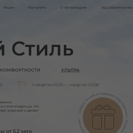
Как купить
Как купить
О застройщике
О застройщике
Ход строительства
Ход строительства
Контакты
Контакты
Стиль
ОРТНОСТИ
УЛЬТРА
УЛЬТРА
II квартал 2025 — I квартал 2028
владельца. Это
гией и делает
,2 млн