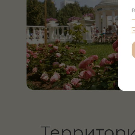
Территория
— самодост
живая сред